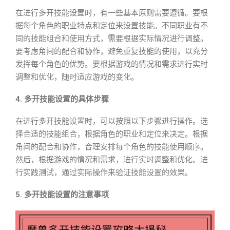
在进行多开技能设置时，有一些基本原则需要遵循。要根
据每个角色的职业特点和定位来设置技能。不同职业有不
同的技能组合和使用方式，需要根据实际情况进行调整。
要考虑角间的配合和协作，避免重复技能的使用，以充分
发挥每个角色的优势。要根据游戏的情况和需求进行实时
调整和优化，随时适应游戏的变化。
4. 多开技能设置的具体步骤
在进行多开技能设置时，可以按照以下步骤进行操作。选
择合适的技能组合，根据角色的职业和定位来决定。根据
角间的配合和协作，合理安排每个角色的技能使用顺序。
然后，根据游戏的情况和需求，进行实时调整和优化。进
行实践测试，通过实际操作来验证技能设置的效果。
5. 多开技能设置的注意事项