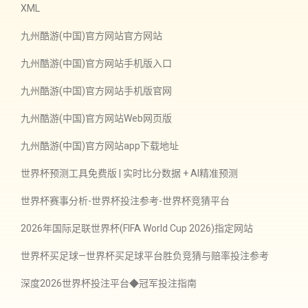
XML
九州酷游(中国)官方网站官方网站
九州酷游(中国)官方网站手机版入口
九州酷游(中国)官方网站手机版官网
九州酷游(中国)官方网站Web网页版
九州酷游(中国)官方网站app下载地址
世界杯预测工具免费版 | 实时比分数据 + AI精准预测
世界杯赛事分析-世界杯投注参考-世界杯竞猜平台
2026年国际足联世界杯(FIFA World Cup 2026)指定网站
世界杯买足球—世界杯买足球平台胜负竞猜与赔率投注参考
深度2026世界杯投注平台◆冠军投注指南