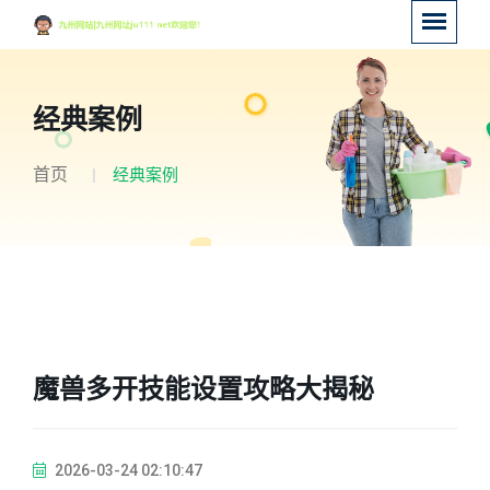
经典案例
首页
经典案例
魔兽多开技能设置攻略大揭秘
2026-03-24 02:10:47