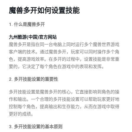
魔兽多开如何设置技能
1. 什么是魔兽多开
九州酷游(中国)官方网站
魔兽多开是指在同一台电脑上同时运行多个魔兽世界游戏
客户端的技术。通过魔兽多开，玩家可以同时操作多个角
色，提高游戏效率。在多开的过程中，设置技能是非常重
要的，它决定了每个角色在游戏中的表现和发挥。
2. 多开技能设置的重要性
多开技能设置是魔兽多开的核心，它直接影响到角色的操
作和输出。一个合理的多开技能设置可以帮助玩家更好地
控制每个角色，提高输出和生存能力，从而在游戏中取得
更好的成绩。
3. 多开技能设置的基本原则