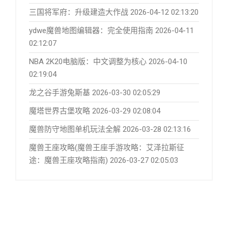
三国将军府：升级建造大作战
2026-04-12 02:13:20
ydwe魔兽地图编辑器：完全使用指南
2026-04-11
02:12:07
NBA 2K20电脑版：中文调整为核心
2026-04-10
02:19:04
龙之谷手游兔斯基
2026-03-30 02:05:29
魔塔世界古堡攻略
2026-03-29 02:08:04
魔兽防守地图单机玩法全解
2026-03-28 02:13:16
魔兽王座攻略(魔兽王座手游攻略：艾泽拉斯征
途：魔兽王座攻略指南)
2026-03-27 02:05:03